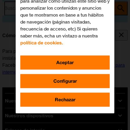
para analizar cómo utilizas este sitio web y
personalizar los contenidos y anuncios
Busca por problema o tema
que te mostramos en base a tus hábitos
de navegación (páginas visitadas,
frecuencia de acceso, etc) Si quieres
saber más, echa un vistazo a nuestra
Cómo instalar Facebook Messenger
política de cookies.
Para poder utilizar Facebook Messenger, es necesario
instalar esta aplicación en el móvil. Antes de instalar
Aceptar
Facebook Messenger, es necesario
configurar el móvil para
internet
y
activar la cuenta de usuario en el móvil
.
Configurar
Rechazar
Nuestras tarifas
Nuestros dispositivos
Tarifas Orange
Tarifas fibra y móvil