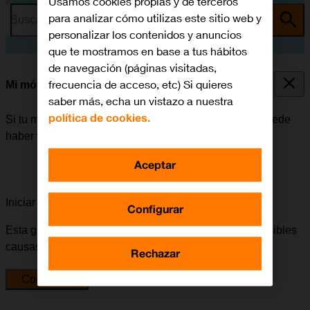
Usamos cookies propias y de terceros
para analizar cómo utilizas este sitio web y
Busca por problema o tema
personalizar los contenidos y anuncios
que te mostramos en base a tus hábitos
de navegación (páginas visitadas,
frecuencia de acceso, etc) Si quieres
Mi móvil está bloqueado
saber más, echa un vistazo a nuestra
política de cookies.
Si tu móvil está bloqueado después de encenderlo, puede
haber varias causas al problema.
Aceptar
Iniciar la guía para solucionar tu problema
Configurar
Esta guía te va a conducir a través de una serie de posibles
causas y soluciones al problema.
Rechazar
Comenzar