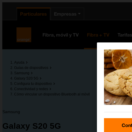
enido principal
e de la página
la cabecera
Particulares
Empresas
Orange España
Fibra, móvil y TV
Fibra + TV
Tarifa
Ayuda
Guías de dispositivos
Samsung
Galaxy S20 5G
Configura tu dispositivo
Conectividad y redes
Cómo vincular un dispositivo Bluetooth al móvil
Samsung
Galaxy S20 5G
Conf