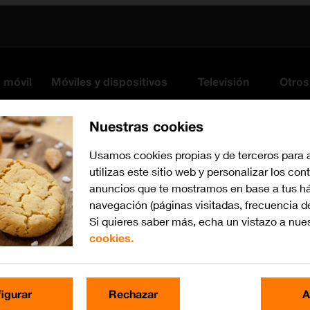
s móvil
Móviles y dispositivos
Televisión
Otros
Nuestras cookies
Usamos cookies propias y de terceros para 
utilizas este sitio web y personalizar los con
anuncios que te mostramos en base a tus há
navegación (páginas visitadas, frecuencia d
Si quieres saber más, echa un vistazo a nue
cookies.
Busca por problema o te
igurar
Rechazar
A