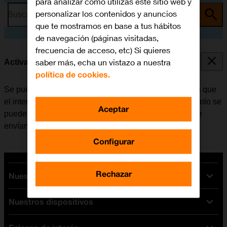
para analizar cómo utilizas este sitio web y
personalizar los contenidos y anuncios
Busca por problema o tema
que te mostramos en base a tus hábitos
de navegación (páginas visitadas,
frecuencia de acceso, etc) Si quieres
saber más, echa un vistazo a nuestra
Activar o desactivar la identificación de llamadas
política de cookies.
Se puede desactivar la identificación de llamadas para que
el interlocutor no pueda ver quién realiza la llamada. Solo se
Aceptar
puede ocultar el número con las llamadas de voz. Si se
envían mensajes, el destinatario podrá ver el número.
Configurar
Rechazar
Nuestras tarifas
Nuestros dispositivos
Tarifas Orange
Tarifas fibra y móvil