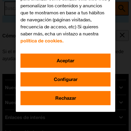
personalizar los contenidos y anuncios
Busca por problema o tema
que te mostramos en base a tus hábitos
de navegación (páginas visitadas,
frecuencia de acceso, etc) Si quieres
saber más, echa un vistazo a nuestra
Cómo reiniciar el móvil
política de cookies.
Si el móvil funciona muy lentamente o no responde, puede
ayudar el reiniciarlo.
Aceptar
Configurar
Nuestras tarifas
Rechazar
Nuestros dispositivos
Tarifas Orange
Tarifas fibra y móvil
Enlaces de interés
Ofertas en móviles
Tarifas móviles
iPhone
Tarifas internet y fibra