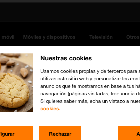
s móvil
Móviles y dispositivos
Televisión
Otros
Nuestras cookies
Usamos cookies propias y de terceros para 
utilizas este sitio web y personalizar los con
anuncios que te mostramos en base a tus há
navegación (páginas visitadas, frecuencia d
Si quieres saber más, echa un vistazo a nue
cookies.
Busca por problema o te
igurar
Rechazar
A