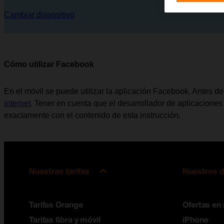
Cambiar dispositivo
Cómo utilizar Facebook
En el móvil se puede utilizar la aplicación Facebook. Antes d
internet
. Tener en cuenta que el desarrollador de aplicaciones
exactamente con el contenido de esta instrucción.
Nuestras tarifas
Nuestros d
Tarifas Orange
Ofertas en
Tarifas fibra y móvil
iPhone