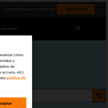
Contrata llamando GRATIS:
900 815 761
 servicios
analizar cómo
tenidos y
bitos de
e acceso, etc)
stra
política de
ma
ceptar