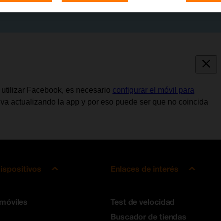
e utilizar Facebook, es necesario
configurar el móvil para
 va actualizando la app y por eso puede ser que no coincida
ispositivos
Enlaces de interés
 móviles
Test de velocidad
Buscador de tiendas