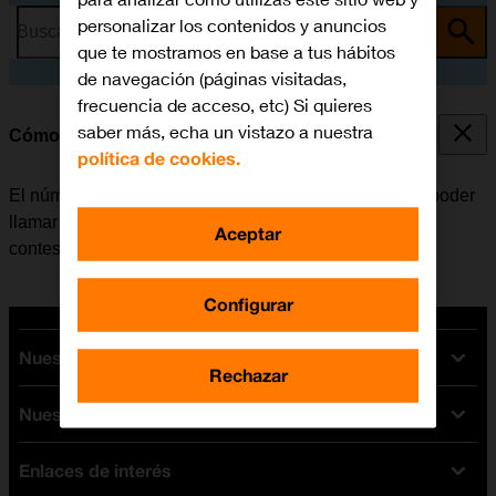
personalizar los contenidos y anuncios
Busca por problema o tema
que te mostramos en base a tus hábitos
de navegación (páginas visitadas,
frecuencia de acceso, etc) Si quieres
saber más, echa un vistazo a nuestra
Cómo guardar el número del contestador
política de cookies.
El número del contestador se puede guardar para así poder
llamar y escuchar los mensajes que han dejado en el
Aceptar
contestador.
Configurar
Nuestras tarifas
Rechazar
Nuestros dispositivos
Tarifas Orange
Tarifas fibra y móvil
Enlaces de interés
Ofertas en móviles
Tarifas móviles