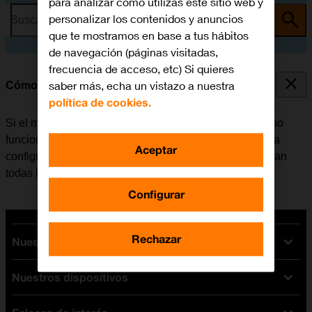
para analizar cómo utilizas este sitio web y
personalizar los contenidos y anuncios
Busca por problema o tema
que te mostramos en base a tus hábitos
de navegación (páginas visitadas,
frecuencia de acceso, etc) Si quieres
saber más, echa un vistazo a nuestra
Cómo restablecer la configuración predeterminada
política de cookies.
Si el móvil reacciona lentamente o de alguna manera no
funciona bien, en algunos casos ayuda el restablecer la
Aceptar
configuración predeterminada. De esta manera se borran
todas las configuraciones creadas en el móvil.
Configurar
Rechazar
Nuestras tarifas
Nuestros dispositivos
Tarifas Orange
Tarifas fibra y móvil