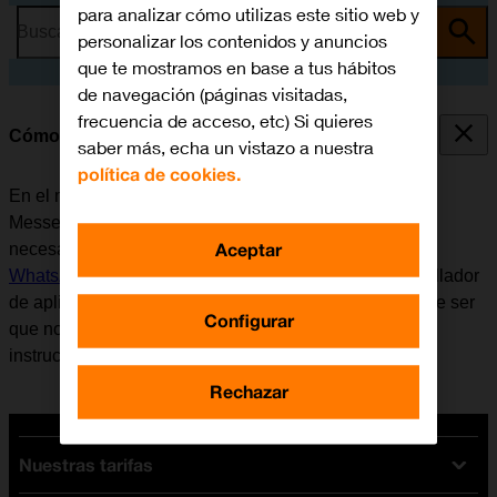
para analizar cómo utilizas este sitio web y
Busca por problema o tema
personalizar los contenidos y anuncios
que te mostramos en base a tus hábitos
de navegación (páginas visitadas,
frecuencia de acceso, etc) Si quieres
Cómo utilizar WhatsApp Messenger
saber más, echa un vistazo a nuestra
política de cookies.
En el móvil se puede utilizar la aplicación WhatsApp
Messenger. Antes de utilizar WhatsApp Messenger, es
Aceptar
necesario
configurar el móvil para internet
e
instalar
WhatsApp Messenger
. Tener en cuenta que el desarrollador
de aplicaciones va actualizando la app y por eso puede ser
Configurar
que no coincida exactamente con el contenido de esta
instrucción.
Rechazar
Nuestras tarifas