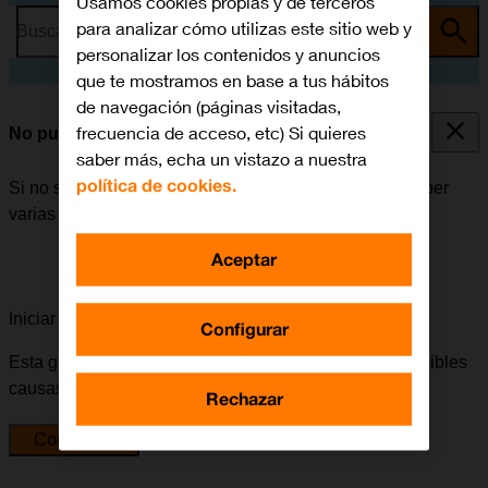
Usamos cookies propias y de terceros
para analizar cómo utilizas este sitio web y
Busca por problema o tema
personalizar los contenidos y anuncios
que te mostramos en base a tus hábitos
de navegación (páginas visitadas,
frecuencia de acceso, etc) Si quieres
No puedo instalar una app
saber más, echa un vistazo a nuestra
política de cookies.
Si no se puede instalar una app en el móvil, puede haber
varias causas posibles al problema.
Aceptar
Iniciar la guía para solucionar tu problema
Configurar
Esta guía te va a conducir a través de una serie de posibles
causas y soluciones al problema.
Rechazar
Comenzar