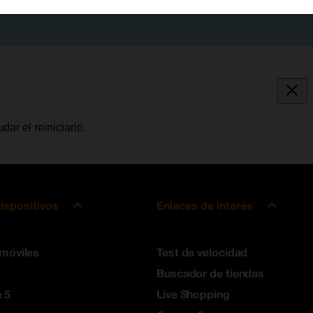
ar el reiniciarlo.
ispositivos
Enlaces de interés
 móviles
Test de velocidad
Buscador de tiendas
 5
Live Shopping