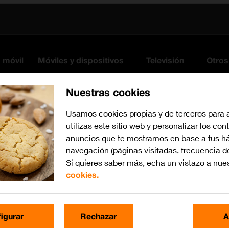
s móvil
Móviles y dispositivos
Televisión
Otros
Nuestras cookies
Usamos cookies propias y de terceros para 
utilizas este sitio web y personalizar los con
anuncios que te mostramos en base a tus há
navegación (páginas visitadas, frecuencia d
Si quieres saber más, echa un vistazo a nue
cookies.
Busca por problema o te
igurar
Rechazar
A