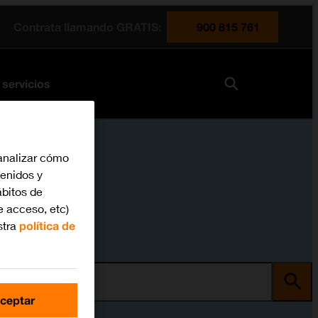
Contrata llamando GRATIS:
900 815 761
 servicios
analizar cómo
tenidos y
bitos de
e acceso, etc)
stra
política de
ma
ceptar