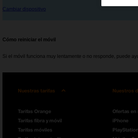
Cambiar dispositivo
Cómo reiniciar el móvil
Si el móvil funciona muy lentamente o no responde, puede ayud
Nuestras tarifas
Nuestros d
Tarifas Orange
Ofertas en
Tarifas fibra y móvil
iPhone
Tarifas móviles
PlayStation