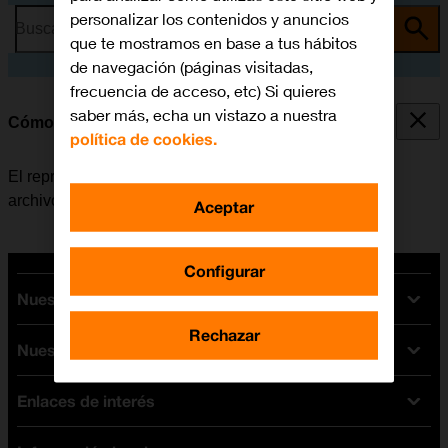
personalizar los contenidos y anuncios
Busca por problema o tema
que te mostramos en base a tus hábitos
de navegación (páginas visitadas,
frecuencia de acceso, etc) Si quieres
saber más, echa un vistazo a nuestra
Cómo utilizar el reproductor de música
política de cookies.
El reproductor de música se utiliza para escuchar los
archivos de música que han sido transferidos al móvil.
Aceptar
Configurar
Nuestras tarifas
Rechazar
Nuestros dispositivos
Tarifas Orange
Tarifas fibra y móvil
Enlaces de interés
Ofertas en móviles
Tarifas móviles
iPhone
Tarifas internet y fibra