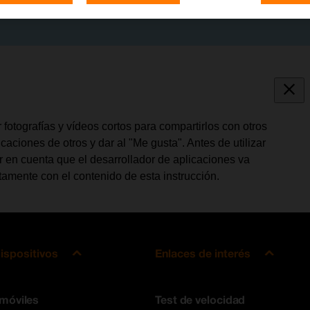
fotografías y vídeos cortos para compartirlos con otros
aciones de otros y dar al "Me gusta". Antes de utilizar
r en cuenta que el desarrollador de aplicaciones va
amente con el contenido de esta instrucción.
ispositivos
Enlaces de interés
 móviles
Test de velocidad