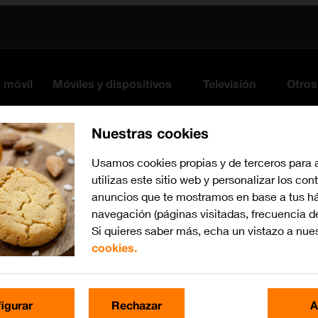
s móvil
Móviles y dispositivos
Televisión
Otros
Nuestras cookies
Usamos cookies propias y de terceros para 
utilizas este sitio web y personalizar los con
anuncios que te mostramos en base a tus há
navegación (páginas visitadas, frecuencia d
Si quieres saber más, echa un vistazo a nue
cookies.
Busca por problema o te
igurar
Rechazar
A