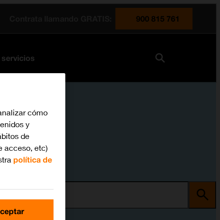
Contrata llamando GRATIS:
900 815 761
 servicios
analizar cómo
tenidos y
bitos de
e acceso, etc)
stra
política de
ma
ceptar