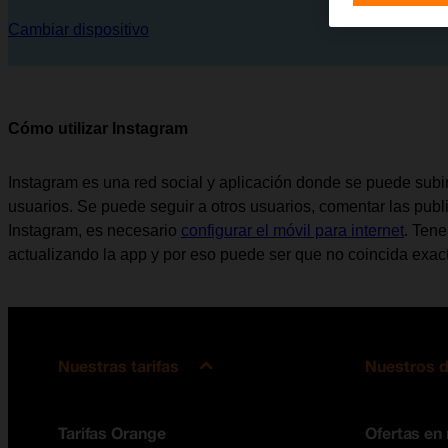
Cambiar dispositivo
Cómo utilizar Instagram
Instagram es una red social y aplicación donde se puede subir 
usuarios. Se puede seguir a otros usuarios, comentar las public
Instagram, es necesario
configurar el móvil para internet
. Tene
actualizando la app y por eso puede ser que no coincida exact
Nuestras tarifas
Nuestros d
Tarifas Orange
Ofertas en