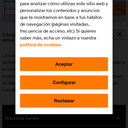
para analizar cómo utilizas este sitio web y
Busca por problema o tema
personalizar los contenidos y anuncios
que te mostramos en base a tus hábitos
de navegación (páginas visitadas,
frecuencia de acceso, etc) Si quieres
Cómo transferir archivos entre el ordenador y el
saber más, echa un vistazo a nuestra
móvil
política de cookies.
Los archivos como, por ejemplo, las fotografías o los
archivos de música se pueden transferir entre el ordenador y
Aceptar
el móvil. Tener en cuenta que los pasos a continuación
toman como punto de partida el sistema operativo Windows,
Configurar
es decir, que estas instrucciones puede que no coincidan
con otros sistemas operativos.
Rechazar
Nuestras tarifas