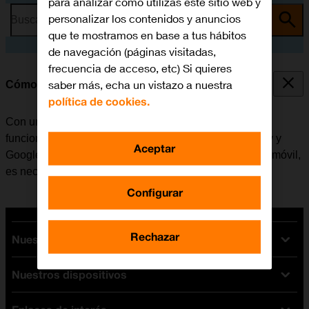
para analizar cómo utilizas este sitio web y
personalizar los contenidos y anuncios
Busca por problema o tema
que te mostramos en base a tus hábitos
de navegación (páginas visitadas,
frecuencia de acceso, etc) Si quieres
saber más, echa un vistazo a nuestra
Cómo activar una cuenta de Google en el móvil
política de cookies.
Con una cuenta de Google se tiene acceso a varias
funciones en el móvil, por ejemplo, Gmail, Google Play y
Aceptar
Google+. Antes de activar una cuenta de Google en el móvil,
es necesario
configurar el móvil para internet
.
Configurar
Rechazar
Nuestras tarifas
Nuestros dispositivos
Tarifas Orange
Tarifas fibra y móvil