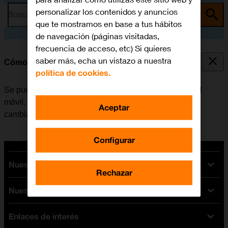
personalizar los contenidos y anuncios
Busca por problema o tema
que te mostramos en base a tus hábitos
de navegación (páginas visitadas,
frecuencia de acceso, etc) Si quieres
saber más, echa un vistazo a nuestra
Cómo copiar contactos entre la SIM y el móvil
política de cookies.
Se pueden copiar los contactos entre la tarjeta SIM y el
móvil. De esta manera se evita perder los contactos al
Aceptar
cambiar de tarjeta SIM o de móvil.
Configurar
Nuestras tarifas
Rechazar
Nuestros dispositivos
Tarifas Orange
Tarifas fibra y móvil
Enlaces de interés
Ofertas en móviles
Tarifas móviles