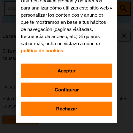
Usamos cookies propias y de terceros
para analizar cómo utilizas este sitio web y
Busca por problema o tema
personalizar los contenidos y anuncios
que te mostramos en base a tus hábitos
de navegación (páginas visitadas,
frecuencia de acceso, etc) Si quieres
La memoria del móvil está llena
saber más, echa un vistazo a nuestra
política de cookies.
Si la memoria del móvil está llena, puede haber varias
causas posibles al problema.
Aceptar
Iniciar la guía para solucionar tu problema
Configurar
Esta guía te va a conducir a través de una serie de posibles
causas y soluciones al problema.
Rechazar
Comenzar