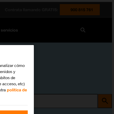
Contrata llamando GRATIS:
900 815 761
 servicios
analizar cómo
tenidos y
bitos de
e acceso, etc)
stra
política de
ma