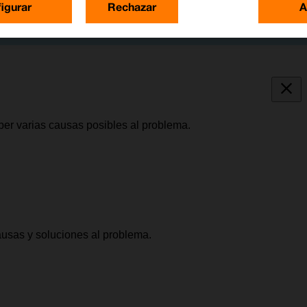
igurar
Rechazar
A
ber varias causas posibles al problema.
causas y soluciones al problema.