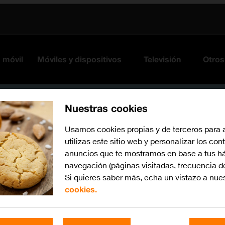
s móvil
Móviles y dispositivos
Televisión
Otros
Nuestras cookies
Usamos cookies propias y de terceros para 
utilizas este sitio web y personalizar los con
anuncios que te mostramos en base a tus há
navegación (páginas visitadas, frecuencia d
Si quieres saber más, echa un vistazo a nue
cookies.
Busca por problema o te