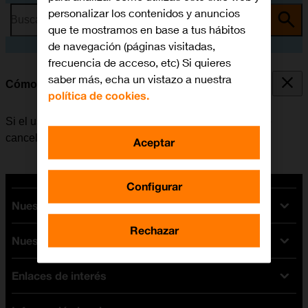
personalizar los contenidos y anuncios
Busca por problema o tema
que te mostramos en base a tus hábitos
de navegación (páginas visitadas,
frecuencia de acceso, etc) Si quieres
saber más, echa un vistazo a nuestra
Cómo cancelar todos los desvíos
política de cookies.
Si el usuario ya no desea desviar sus llamadas, puede
cancelar los desvíos.
Aceptar
Configurar
Nuestras tarifas
Rechazar
Nuestros dispositivos
Tarifas Orange
Tarifas fibra y móvil
Enlaces de interés
Ofertas en móviles
Tarifas móviles
iPhone
Tarifas internet y fibra