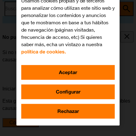
Usamos cookies propias y de terceros
para analizar cómo utilizas este sitio web y
Busca por problema o tema
personalizar los contenidos y anuncios
que te mostramos en base a tus hábitos
de navegación (páginas visitadas,
frecuencia de acceso, etc) Si quieres
No puedo encender mi móvil
saber más, echa un vistazo a nuestra
política de cookies.
Si no se puede encender el móvil, puede haber varias
causas posibles al problema.
Aceptar
Iniciar la guía para solucionar tu problema
Configurar
Esta guía te va a conducir a través de una serie de posibles
causas y soluciones al problema.
Rechazar
Comenzar