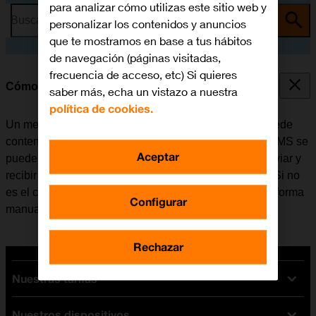
para analizar cómo utilizas este sitio web y
Busca por problema o tema
personalizar los contenidos y anuncios
que te mostramos en base a tus hábitos
de navegación (páginas visitadas,
frecuencia de acceso, etc) Si quieres
Cómo configurar el móvil para MMS
saber más, echa un vistazo a nuestra
política de cookies.
Un mensaje multimedia (MMS) es un mensaje que puede
contener imágenes y otros archivos multimedia. Los MMS se
Aceptar
pueden enviar a otros teléfonos móviles. Se puede enviar y
recibir MMS una vez se haya insertado la tarjeta SIM. Si no
es el caso, se puede configurar el móvil para MMS de forma
Configurar
manual.
Rechazar
Nuestras tarifas
Nuestros dispositivos
Tarifas Orange