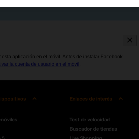
 esta aplicación en el móvil. Antes de instalar Facebook
tivar la cuenta de usuario en el móvil
.
ispositivos
Enlaces de interés
 móviles
Test de velocidad
Buscador de tiendas
 5
Live Shopping