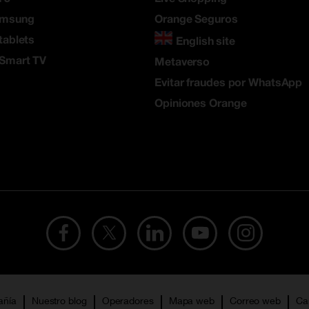
amsung
Orange Seguros
tablets
English site
 Smart TV
Metaverso
Evitar fraudes por WhatsApp
Opiniones Orange
añía
Nuestro blog
Operadores
Mapa web
Correo web
Ca