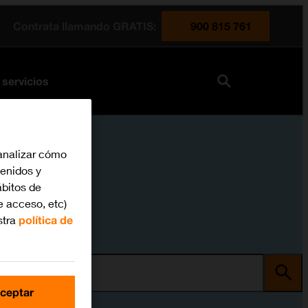
Contrata llamando GRATIS:
900 815 761
 servicios
analizar cómo
tenidos y
bitos de
e acceso, etc)
stra
política de
ma
ceptar