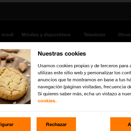
s móvil
Móviles y dispositivos
Televisión
Otros
Nuestras cookies
Usamos cookies propias y de terceros para 
utilizas este sitio web y personalizar los con
anuncios que te mostramos en base a tus há
navegación (páginas visitadas, frecuencia d
Si quieres saber más, echa un vistazo a nue
cookies.
Busca por problema o te
igurar
Rechazar
A