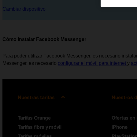
Cambiar dispositivo
Cómo instalar Facebook Messenger
Para poder utilizar Facebook Messenger, es necesario instalar
Messenger, es necesario
configurar el móvil para internet
y
ac
Nuestras tarifas
Nuestros d
Tarifas Orange
Ofertas en
Tarifas fibra y móvil
iPhone
Tarifas móviles
PlayStation