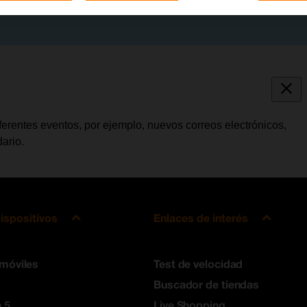
iferentes eventos, por ejemplo, nuevos correos electrónicos,
ario.
ispositivos
Enlaces de interés
 móviles
Test de velocidad
Buscador de tiendas
 5
Live Shopping