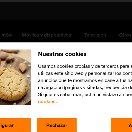
s móvil
Móviles y dispositivos
Televisión
Otros
Nuestras cookies
Usamos cookies propias y de terceros para 
utilizas este sitio web y personalizar los con
anuncios que te mostramos en base a tus há
navegación (páginas visitadas, frecuencia d
Si quieres saber más, echa un vistazo a nue
cookies.
Busca por problema o te
igurar
Rechazar
A