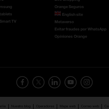
amsung
Orange Seguros
tablets
English site
 Smart TV
Metaverso
Evitar fraudes por WhatsApp
Opiniones Orange
añía
Nuestro blog
Operadores
Mapa web
Correo web
Ca