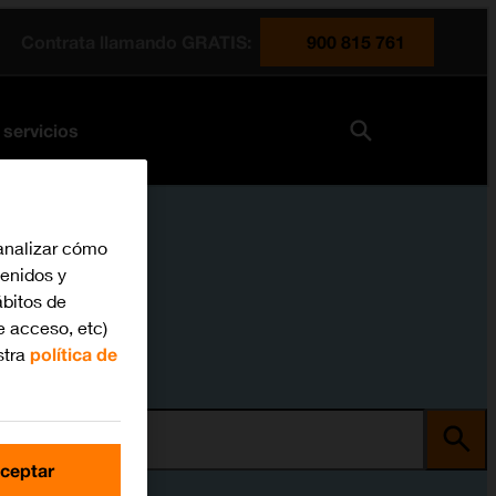
Contrata llamando GRATIS:
900 815 761
 servicios
analizar cómo
tenidos y
bitos de
e acceso, etc)
stra
política de
ma
ceptar