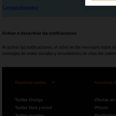
Cambiar dispositivo
Activar o desactivar las notificaciones
Al activar las notificaciones, el móvil recibe mensajes sobre d
mensajes de redes sociales y recordatorios de citas del calend
Nuestras tarifas
Nuestros d
Tarifas Orange
Ofertas en
Tarifas fibra y móvil
iPhone
Tarifas móviles
PlayStation