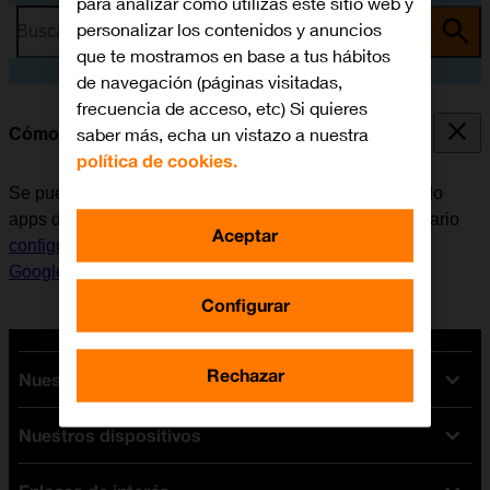
para analizar cómo utilizas este sitio web y
personalizar los contenidos y anuncios
Busca por problema o tema
que te mostramos en base a tus hábitos
de navegación (páginas visitadas,
frecuencia de acceso, etc) Si quieres
saber más, echa un vistazo a nuestra
Cómo instalar apps de Google Play
política de cookies.
Se pueden añadir nuevas funciones al móvil, instalando
apps de Google Play. Antes de instalar apps, es necesario
Aceptar
configurar el móvil para internet
y
activar la cuenta de
Google en el móvil
.
Configurar
Rechazar
Nuestras tarifas
Nuestros dispositivos
Tarifas Orange
Tarifas fibra y móvil