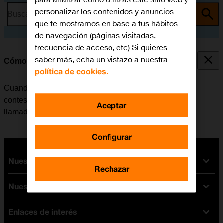
personalizar los contenidos y anuncios
Busca por problema o tema
que te mostramos en base a tus hábitos
de navegación (páginas visitadas,
frecuencia de acceso, etc) Si quieres
saber más, echa un vistazo a nuestra
Cómo desviar las llamadas al contestador
política de cookies.
Cuando no se contesta una llamada, esta se desvía al
contestador, donde se recogen los mensajes de las
Aceptar
llamadas.
Configurar
Nuestras tarifas
Rechazar
Nuestros dispositivos
Tarifas Orange
Tarifas fibra y móvil
Enlaces de interés
Ofertas en móviles
Tarifas móviles