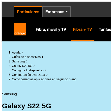
enido principal
e de la página
la cabecera
Particulares
Empresas
Orange España
Fibra, móvil y TV
Fibra + TV
Tarifa
Ayuda
Guías de dispositivos
Samsung
Galaxy S22 5G
Configura tu dispositivo
Configuración avanzada
Cómo cerrar las aplicaciones en segundo plano
Samsung
Galaxy S22 5G