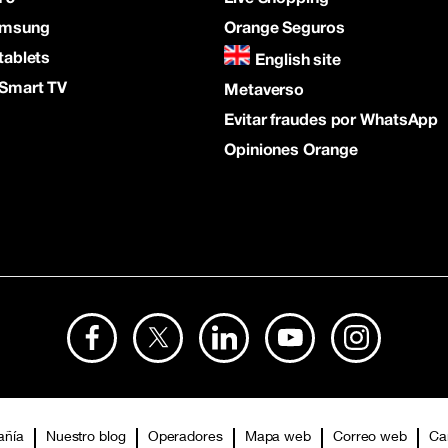
amsung
Orange Seguros
tablets
English site
 Smart TV
Metaverso
Evitar fraudes por WhatsApp
Opiniones Orange
añía
Nuestro blog
Operadores
Mapa web
Correo web
Ca