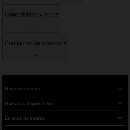
Conectividad y redes
Configuración avanzada
Nuestras tarifas
Nuestros dispositivos
Tarifas Orange
Tarifas fibra y móvil
Enlaces de interés
Ofertas en móviles
Tarifas móviles
iPhone
Tarifas internet y fibra