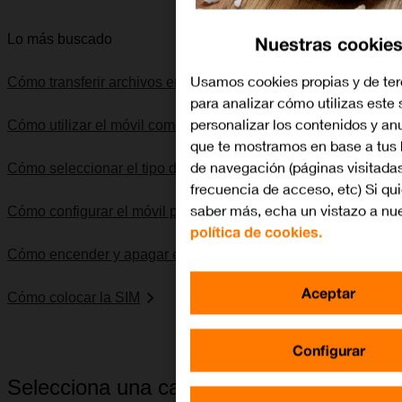
Nuestras cookie
Lo más buscado
Usamos cookies propias y de ter
Cómo transferir archivos entre el ordenador y el móvil
para analizar cómo utilizas este 
personalizar los contenidos y an
Cómo utilizar el móvil como punto de acceso Wi-Fi
que te mostramos en base a tus 
de navegación (páginas visitadas
Cómo seleccionar el tipo de red
frecuencia de acceso, etc) Si qu
saber más, echa un vistazo a nu
Cómo configurar el móvil para internet
política de cookies.
Cómo encender y apagar el móvil
Aceptar
Cómo colocar la SIM
Configurar
Selecciona una categoría