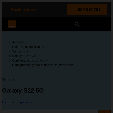
enido principal
e de la página
la cabecera
Particulares
900 815 761
Orange España
Ayuda
Guías de dispositivos
Samsung
Galaxy S22 5G
Configura tu dispositivo
Configuración y primer uso del teléfono móvil
Samsung
Galaxy S22 5G
Cambiar dispositivo