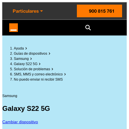
enido principal
e de la página
la cabecera
Particulares
900 815 761
Orange España
Ayuda
Guías de dispositivos
Samsung
Galaxy S22 5G
Solución de problemas
SMS, MMS y correo electrónico
No puedo enviar ni recibir SMS
Samsung
Galaxy S22 5G
Cambiar dispositivo