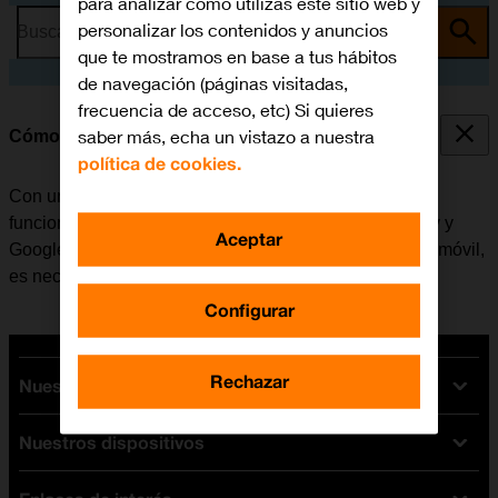
para analizar cómo utilizas este sitio web y
personalizar los contenidos y anuncios
Busca por problema o tema
que te mostramos en base a tus hábitos
de navegación (páginas visitadas,
frecuencia de acceso, etc) Si quieres
saber más, echa un vistazo a nuestra
Cómo activar una cuenta de Google en el móvil
política de cookies.
Con una cuenta de Google se tiene acceso a varias
funciones en el móvil, por ejemplo, Gmail, Google Play y
Aceptar
Google+. Antes de activar una cuenta de Google en el móvil,
es necesario
configurar el móvil para internet
.
Configurar
Rechazar
Nuestras tarifas
Nuestros dispositivos
Tarifas Orange
Tarifas fibra y móvil