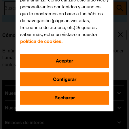
personalizar los contenidos y anuncios
Busca por problema o tema
que te mostramos en base a tus hábitos
de navegación (páginas visitadas,
frecuencia de acceso, etc) Si quieres
saber más, echa un vistazo a nuestra
Cómo guardar el número del contestador
política de cookies.
El número del contestador se puede guardar para así poder
llamar y escuchar los mensajes que han dejado en el
Aceptar
contestador.
Configurar
Nuestras tarifas
Rechazar
Nuestros dispositivos
Tarifas Orange
Tarifas fibra y móvil
Enlaces de interés
Ofertas en móviles
Tarifas móviles