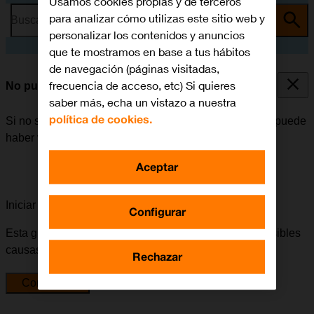
Usamos cookies propias y de terceros
para analizar cómo utilizas este sitio web y
Busca por problema o tema
personalizar los contenidos y anuncios
que te mostramos en base a tus hábitos
de navegación (páginas visitadas,
frecuencia de acceso, etc) Si quieres
No puedo utilizar la función de Wi-Fi
saber más, echa un vistazo a nuestra
política de cookies.
Si no se puede utilizar la función de Wi-Fi en el móvil, puede
haber varias causas posibles al problema.
Aceptar
Iniciar la guía para solucionar tu problema
Configurar
Esta guía te va a conducir a través de una serie de posibles
causas y soluciones al problema.
Rechazar
Comenzar