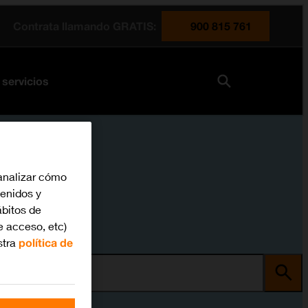
Contrata llamando GRATIS:
900 815 761
 servicios
analizar cómo
tenidos y
bitos de
e acceso, etc)
stra
política de
ma