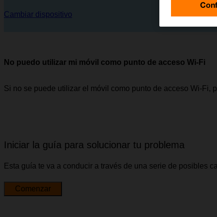
Conf
Cambiar dispositivo
No puedo utilizar mi móvil como punto de acceso Wi-Fi
Si no se puede utilizar el móvil como punto de acceso Wi-Fi, 
Iniciar la guía para solucionar tu problema
Esta guía te va a conducir a través de una serie de posibles 
Comenzar