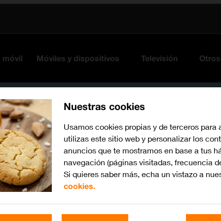
s móvil
Móviles y dispositivos
Televisión
Otros
Nuestras cookies
Usamos cookies propias y de terceros para 
utilizas este sitio web y personalizar los con
anuncios que te mostramos en base a tus há
navegación (páginas visitadas, frecuencia d
Si quieres saber más, echa un vistazo a nue
cookies.
Busca por problema o te