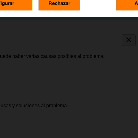
igurar
Rechazar
A
puede haber varias causas posibles al problema.
causas y soluciones al problema.