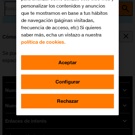
personalizar los contenidos y anuncios
Busca por problema o tema
que te mostramos en base a tus hábitos
de navegación (páginas visitadas,
frecuencia de acceso, etc) Si quieres
saber más, echa un vistazo a nuestra
Cómo desinstalar apps
política de cookies.
Se pueden desinstalar las apps instaladas para liberar
espacio en la memoria.
Aceptar
Configurar
Nuestras tarifas
Rechazar
Nuestros dispositivos
Tarifas Orange
Tarifas fibra y móvil
Enlaces de interés
Ofertas en móviles
Tarifas móviles
iPhone
Tarifas internet y fibra