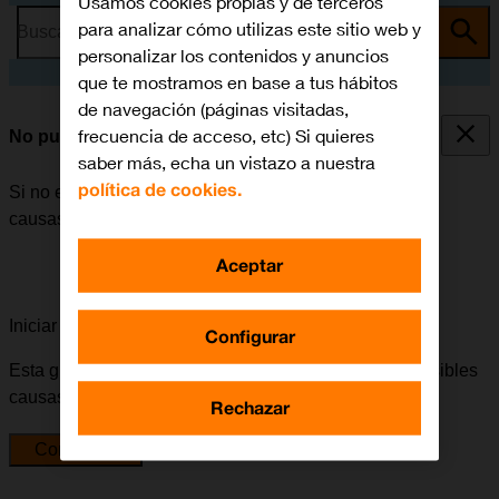
Usamos cookies propias y de terceros
para analizar cómo utilizas este sitio web y
Busca por problema o tema
personalizar los contenidos y anuncios
que te mostramos en base a tus hábitos
de navegación (páginas visitadas,
frecuencia de acceso, etc) Si quieres
No puedo realizar llamadas
saber más, echa un vistazo a nuestra
política de cookies.
Si no es posible realizar llamadas, puede haber varias
causas posibles al problema.
Aceptar
Iniciar la guía para solucionar tu problema
Configurar
Esta guía te va a conducir a través de una serie de posibles
causas y soluciones al problema.
Rechazar
Comenzar