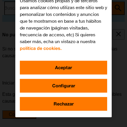
Usamos cookies propias y de terceros
para analizar cómo utilizas este sitio web y
Busca por problema o tema
personalizar los contenidos y anuncios
que te mostramos en base a tus hábitos
de navegación (páginas visitadas,
frecuencia de acceso, etc) Si quieres
No puedo enviar ni recibir MMS
saber más, echa un vistazo a nuestra
política de cookies.
Si no se puede enviar ni recibir MMS, puede haber varias
causas posibles al problema.
Aceptar
Iniciar la guía para solucionar tu problema
Configurar
Esta guía te va a conducir a través de una serie de posibles
causas y soluciones al problema.
Rechazar
Comenzar