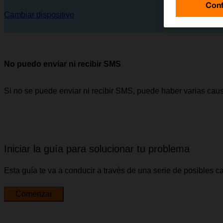
Conf
Cambiar dispositivo
No puedo enviar ni recibir SMS
Si no se puede enviar ni recibir SMS, puede haber varias cau
Iniciar la guía para solucionar tu problema
Esta guía te va a conducir a través de una serie de posibles 
Comenzar