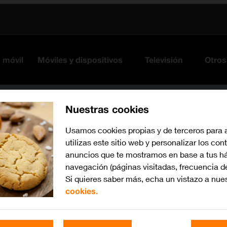
s móvil
Móviles y dispositivos
Televisión
Otros
Nuestras cookies
Usamos cookies propias y de terceros para 
utilizas este sitio web y personalizar los con
anuncios que te mostramos en base a tus há
navegación (páginas visitadas, frecuencia d
Si quieres saber más, echa un vistazo a nue
cookies.
Busca por problema o te