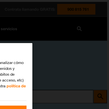
Contrata llamando GRATIS:
900 815 761
 servicios
analizar cómo
tenidos y
bitos de
e acceso, etc)
stra
política de
ma