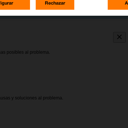
igurar
Rechazar
A
sas posibles al problema.
causas y soluciones al problema.