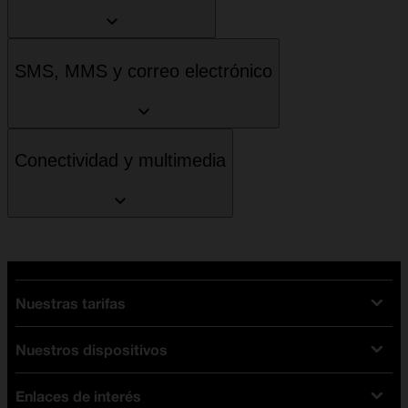
SMS, MMS y correo electrónico
Conectividad y multimedia
Nuestras tarifas
Nuestros dispositivos
Tarifas Orange
Tarifas fibra y móvil
Enlaces de interés
Ofertas en móviles
Tarifas móviles