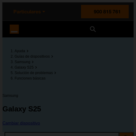
enido principal
e de la página
la cabecera
Particulares
900 815 761
Orange España
Ayuda
Guías de dispositivos
Samsung
Galaxy S25
Solución de problemas
Funciones básicas
Samsung
Galaxy S25
Cambiar dispositivo