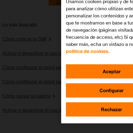
Usamos cookies propias y de t
Lo quiero
para analizar cómo utilizas este
personalizar los contenidos y 
que te mostramos en base a tu
Lo más buscado
de navegación (páginas visitad
frecuencia de acceso, etc) Si q
Cómo colocar la SIM
saber más, echa un vistazo a n
política de cookies.
Activar o desactivar el uso del código PIN
Cómo configurar el móvil para SMS
Aceptar
Cómo configurar el móvil para internet
Configurar
Cómo cargar la batería
Rechazar
Activar o desactivar el uso del código de seguridad