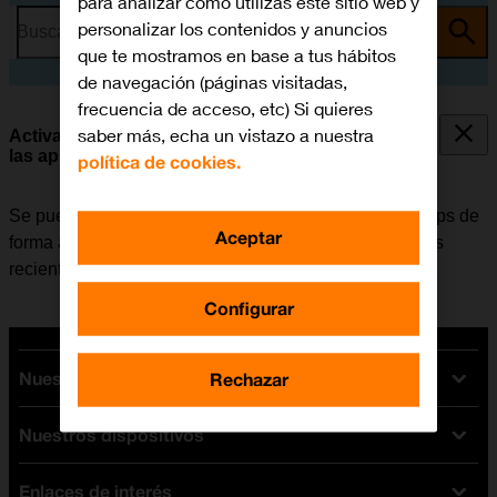
para analizar cómo utilizas este sitio web y
personalizar los contenidos y anuncios
Busca por problema o tema
que te mostramos en base a tus hábitos
de navegación (páginas visitadas,
frecuencia de acceso, etc) Si quieres
saber más, echa un vistazo a nuestra
Activar o desactivar la actualización automática de
las apps
política de cookies.
Se puede configurar el móvil para que actualice las apps de
Aceptar
forma automática y así tener siempre las versiones más
recientes instaladas.
Configurar
Nuestras tarifas
Rechazar
Nuestros dispositivos
Tarifas Orange
Tarifas fibra y móvil
Enlaces de interés
Ofertas en móviles