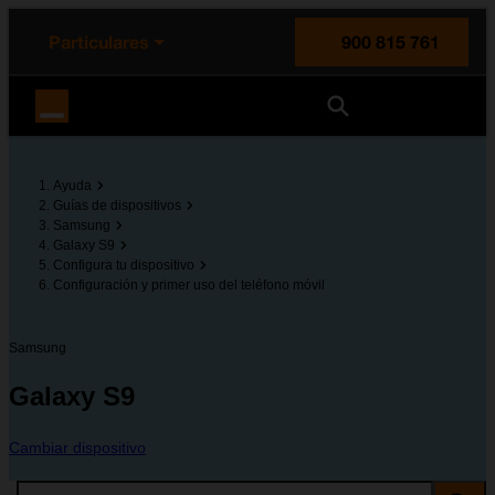
enido principal
e de la página
la cabecera
Particulares
900 815 761
Orange España
Ayuda
Guías de dispositivos
Samsung
Galaxy S9
Configura tu dispositivo
Configuración y primer uso del teléfono móvil
Samsung
Galaxy S9
Cambiar dispositivo