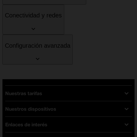
Conectividad y redes
Configuración avanzada
Nuestras tarifas
Nuestros dispositivos
Tarifas Orange
Tarifas fibra y móvil
Enlaces de interés
Ofertas en móviles
Tarifas móviles
iPhone
Tarifas internet y fibra