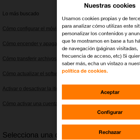
Nuestras cookies
Lo más buscado
Usamos cookies propias y de terc
para analizar cómo utilizas este si
Cómo configurar el móvil para internet
personalizar los contenidos y anun
que te mostramos en base a tus há
Cómo encender y apagar el móvil
de navegación (páginas visitadas,
frecuencia de acceso, etc) Si quie
Cómo transferir archivos entre el ordenador y el móvil
saber más, echa un vistazo a nues
política de cookies.
Cómo actualizar el software del móvil
Activar o desactivar la itinerancia de datos
Aceptar
Cómo activar una cuenta de Google en el móvil
Configurar
Rechazar
Selecciona una categoría