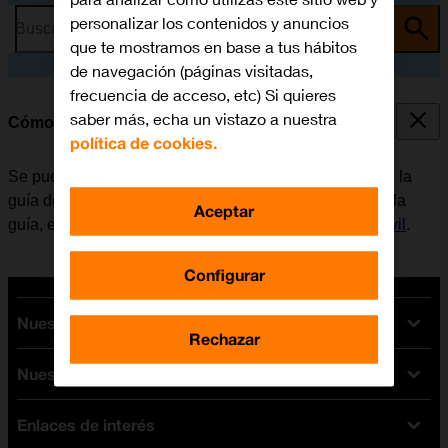
personalizar los contenidos y anuncios
Busca por problema o tema
que te mostramos en base a tus hábitos
de navegación (páginas visitadas,
frecuencia de acceso, etc) Si quieres
saber más, echa un vistazo a nuestra
Cómo llamar a un contacto de la guía
política de cookies.
Se puede llamar a un contacto, cogiendo el número de la
guía del móvil. Para poder llamar a un contacto desde la
Aceptar
guía, es necesario
crear un contacto en la guía del móvil
.
Configurar
Nuestras tarifas
Rechazar
Nuestros dispositivos
Tarifas Orange
Tarifas fibra y móvil
Enlaces de interés
Ofertas en móviles
Tarifas móviles