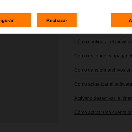
igurar
Rechazar
A
Lo más buscado
Cómo configurar el móvil pa
Cómo encender y apagar el
Cómo transferir archivos ent
Cómo actualizar el software
Activar o desactivar la itin
Cómo activar una cuenta de