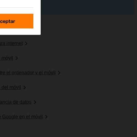
ceptar
ra internet
 móvil
re el ordenador y el móvil
 del móvil
erancia de datos
 Google en el móvil