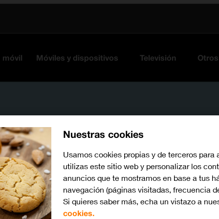
s móvil
Móviles y dispositivos
Televisión
Otros
Nuestras cookies
Usamos cookies propias y de terceros para 
utilizas este sitio web y personalizar los con
anuncios que te mostramos en base a tus há
Busca por problema o te
navegación (páginas visitadas, frecuencia d
Si quieres saber más, echa un vistazo a nue
cookies.