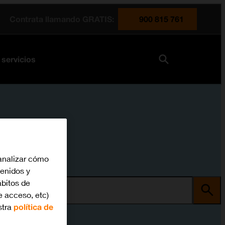
Contrata llamando GRATIS:
900 815 761
 servicios
analizar cómo
tenidos y
bitos de
ma
e acceso, etc)
stra
política de