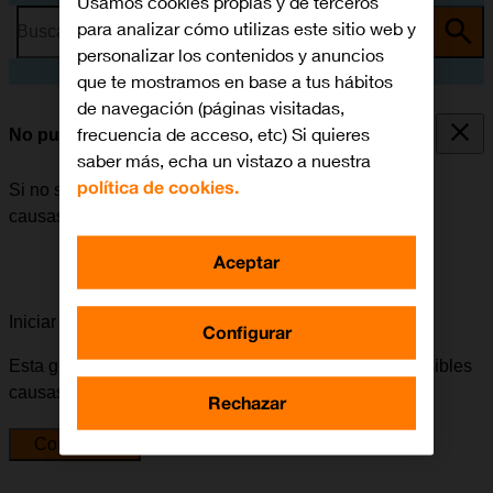
Usamos cookies propias y de terceros
para analizar cómo utilizas este sitio web y
Busca por problema o tema
personalizar los contenidos y anuncios
que te mostramos en base a tus hábitos
de navegación (páginas visitadas,
frecuencia de acceso, etc) Si quieres
No puedo encender mi móvil
saber más, echa un vistazo a nuestra
política de cookies.
Si no se puede encender el móvil, puede haber varias
causas posibles al problema.
Aceptar
Iniciar la guía para solucionar tu problema
Configurar
Esta guía te va a conducir a través de una serie de posibles
causas y soluciones al problema.
Rechazar
Comenzar