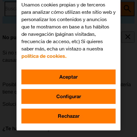
Usamos cookies propias y de terceros
Busca por problema o tema
para analizar cómo utilizas este sitio web y
personalizar los contenidos y anuncios
que te mostramos en base a tus hábitos
de navegación (páginas visitadas,
No puedo encender mi móvil
frecuencia de acceso, etc) Si quieres
saber más, echa un vistazo a nuestra
Si no se puede encender el móvil, puede haber varias
política de cookies.
causas posibles al problema.
Aceptar
Posible causa 1 de 4:
Para poder utilizar el móvil, la batería
tiene que estar cargada.
Configurar
Solución:
Cómo cargar la batería.
Rechazar
¿Te ha servido de ayuda?