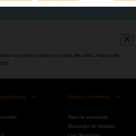
rónico se pueden copiar en la guía del móvil. Para poder
rnet
.
ispositivos
Enlaces de interés
 móviles
Test de velocidad
Buscador de tiendas
 5
Live Shopping