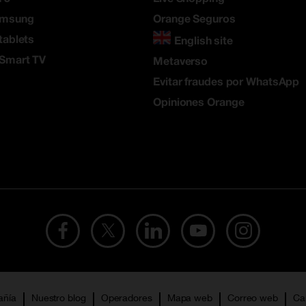
amsung
Orange Seguros
tablets
English site
 Smart TV
Metaverso
Evitar fraudes por WhatsApp
Opiniones Orange
añía
Nuestro blog
Operadores
Mapa web
Correo web
Ca