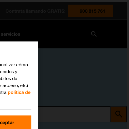
Contrata llamando GRATIS:
900 815 761
 servicios
analizar cómo
tenidos y
bitos de
e acceso, etc)
stra
política de
ma
ceptar