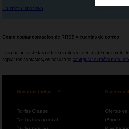
Cambiar dispositivo
Cómo copiar contactos de RRSS y cuentas de correo
Los contactos de las redes sociales y cuentas de correo elect
copiar los contactos, es necesario
configurar el móvil para inte
Nuestras tarifas
Nuestros d
Tarifas Orange
Ofertas en
Tarifas fibra y móvil
iPhone
Tarifas móviles
PlayStation