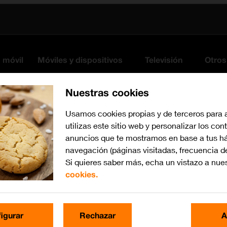
s móvil
Móviles y dispositivos
Televisión
Otros
Nuestras cookies
Usamos cookies propias y de terceros para 
utilizas este sitio web y personalizar los con
anuncios que te mostramos en base a tus há
navegación (páginas visitadas, frecuencia d
Si quieres saber más, echa un vistazo a nue
cookies.
Busca por problema o te
igurar
Rechazar
A