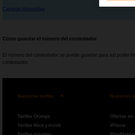
Cambiar dispositivo
Cómo guardar el número del contestador
El número del contestador se puede guardar para así poder l
contestador.
Nuestras tarifas
Nuestros d
Tarifas Orange
Ofertas en
Tarifas fibra y móvil
iPhone
Tarifas móviles
PlayStation