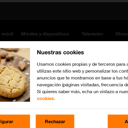
s móvil
Móviles y dispositivos
Televisión
Otros
Nuestras cookies
Usamos cookies propias y de terceros para 
utilizas este sitio web y personalizar los con
anuncios que te mostramos en base a tus há
navegación (páginas visitadas, frecuencia d
Si quieres saber más, echa un vistazo a nue
cookies.
Busca por problema o te
igurar
Rechazar
A