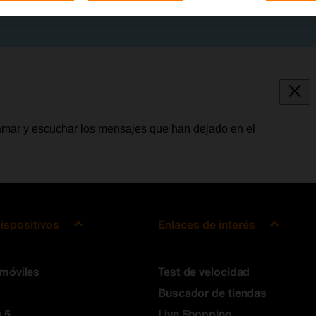
lamar y escuchar los mensajes que han dejado en el
ispositivos
Enlaces de interés
 móviles
Test de velocidad
Buscador de tiendas
 5
Live Shopping