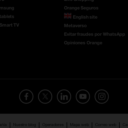
amsung
Orange Seguros
tablets
English site
 Smart TV
Metaverso
Evitar fraudes por WhatsApp
Opiniones Orange
añía
Nuestro blog
Operadores
Mapa web
Correo web
Ca