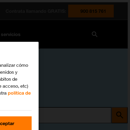
Contrata llamando GRATIS:
900 815 761
 servicios
analizar cómo
tenidos y
bitos de
e acceso, etc)
stra
política de
ma
ceptar