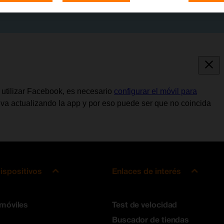
e utilizar Facebook, es necesario
configurar el móvil para
 va actualizando la app y por eso puede ser que no coincida
ispositivos
Enlaces de interés
 móviles
Test de velocidad
Buscador de tiendas