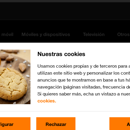
s móvil
Móviles y dispositivos
Televisión
Otros
Nuestras cookies
Usamos cookies propias y de terceros para 
utilizas este sitio web y personalizar los con
anuncios que te mostramos en base a tus há
navegación (páginas visitadas, frecuencia d
Si quieres saber más, echa un vistazo a nue
cookies.
Busca por problema o te
igurar
Rechazar
A