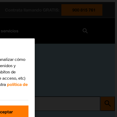
Contrata llamando GRATIS:
900 815 761
 servicios
analizar cómo
tenidos y
bitos de
e acceso, etc)
stra
política de
ma
ceptar