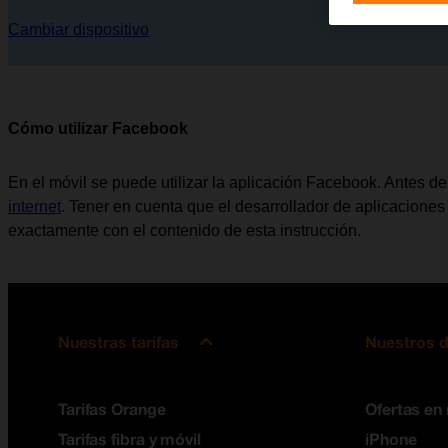
Cambiar dispositivo
Cómo utilizar Facebook
En el móvil se puede utilizar la aplicación Facebook. Antes d
internet
. Tener en cuenta que el desarrollador de aplicaciones
exactamente con el contenido de esta instrucción.
Nuestras tarifas
Nuestros d
Tarifas Orange
Ofertas en
Tarifas fibra y móvil
iPhone