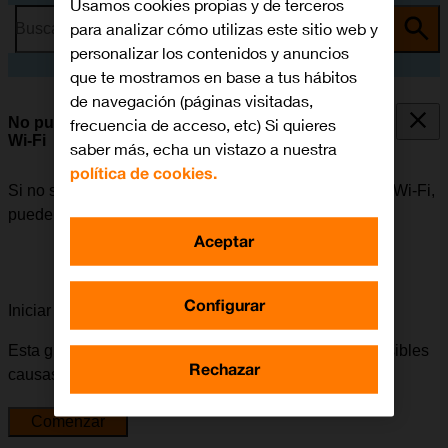
Usamos cookies propias y de terceros
para analizar cómo utilizas este sitio web y
Busca por problema o tema
personalizar los contenidos y anuncios
que te mostramos en base a tus hábitos
de navegación (páginas visitadas,
No puedo utilizar mi móvil como punto de acceso
frecuencia de acceso, etc) Si quieres
Wi-Fi
saber más, echa un vistazo a nuestra
política de cookies.
Si no se puede utilizar el móvil como punto de acceso Wi-Fi,
puede haber varias causas posibles al problema.
Aceptar
Configurar
Iniciar la guía para solucionar tu problema
Esta guía te va a conducir a través de una serie de posibles
Rechazar
causas y soluciones al problema.
Comenzar