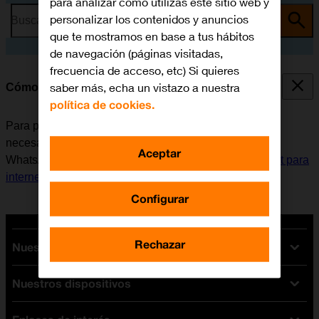
para analizar cómo utilizas este sitio web y
personalizar los contenidos y anuncios
Busca por problema o tema
que te mostramos en base a tus hábitos
de navegación (páginas visitadas,
frecuencia de acceso, etc) Si quieres
saber más, echa un vistazo a nuestra
Cómo instalar WhatsApp Messenger
política de cookies.
Para poder usar WhatsApp Messenger en la tablet, es
necesario instalar esta aplicación. Antes de instalar
Aceptar
WhatsApp Messenger, es necesario
configurar la tablet para
internet
y
activar la cuenta de usuario en la tablet
.
Configurar
Rechazar
Nuestras tarifas
Nuestros dispositivos
Tarifas Orange
Tarifas fibra y móvil