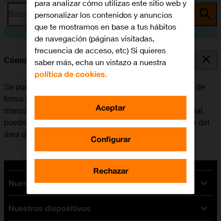
para analizar cómo utilizas este sitio web y
personalizar los contenidos y anuncios
Busca por problema o tema
que te mostramos en base a tus hábitos
de navegación (páginas visitadas,
frecuencia de acceso, etc) Si quieres
Cómo seleccionar una red
saber más, echa un vistazo a nuestra
política de cookies.
Se puede configurar la tablet para que busque una red de
forma automática o se puede seleccionar una red
Aceptar
manualmente. Si se selecciona una red de forma manual,
puede ocurrir que la tablet pierda la conexión si se sale del
área de cobertura de la red seleccionada.
Configurar
Rechazar
Nuestras tarifas
Nuestros dispositivos
Tarifas Orange