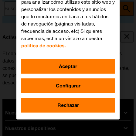
para analizar cómo utilizas este sitio web y
personalizar los contenidos y anuncios
Busca por problema o tema
que te mostramos en base a tus hábitos
de navegación (páginas visitadas,
frecuencia de acceso, etc) Si quieres
Activar o desactivar los datos móviles
saber más, echa un vistazo a nuestra
política de cookies.
El consumo de datos se puede limitar, desactivando los
datos móviles. Haciendo esto, la tablet no establece
Aceptar
conexión con internet a través de la red móvil. No obstante,
se puede utilizar Wi-Fi aunque los datos móviles estén
desactivados.
Configurar
Rechazar
Nuestras tarifas
Nuestros dispositivos
Tarifas Orange